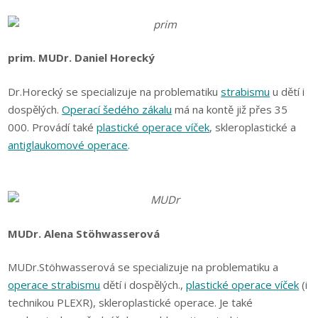
prim. MUDr. Daniel Horecký
Dr.Horecký se specializuje na problematiku
strabismu
u dětí i
dospělých.
Operací šedého zákalu
má na kontě již přes 35
000. Provádí také
plastické operace víček
, skleroplastické a
antiglaukomové operace
.
MUDr. Alena Stöhwasserová
MUDr.Stöhwasserová se specializuje na problematiku a
operace strabismu
dětí i dospělých.,
plastické operace víček
(i
technikou PLEXR), skleroplastické operace. Je také