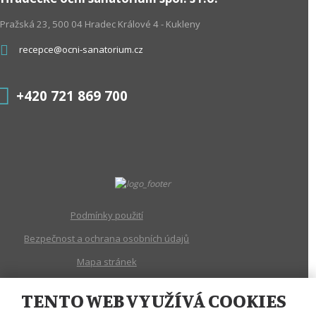
Pražská 23, 500 04 Hradec Králové 4 - Kukleny
recepce@ocni-sanatorium.cz
+420 721 869 700
Podmínky použití
Bezpečnost a ochrana osobních údajů
Mapa stránek
Nastavení cookies
TENTO WEB VYUŽÍVÁ COOKIES
© 2026, Hradecké oční sanatorium, spol. s r.o.