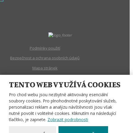
Podmínky použití
Bezpečnost a ochrana osobních údajů
Mapa stránek
Nastavení cookies
TENTO WEB VYUŽÍVÁ COOKIES
© 2026, Hradecké oční sanatorium, spol. s r.o.
Pro chod webu jsou nezbytně aktivovány esenciální
soubory cookies. Pro plnohodnotné poskytování služeb,
personalizaci reklam a analýzu návštěvnosti jsou však
nutné povolit i volitelné cookies. Kliknutím na následující
Tento web je chráněn pomocí Google ReCAPTCHA a platí pro něj
zásady ochrany osobních údajů
a
smluvní podmínky
tlačítko, je zapnete.
Zobrazit podrobnosti
společnosti Google.