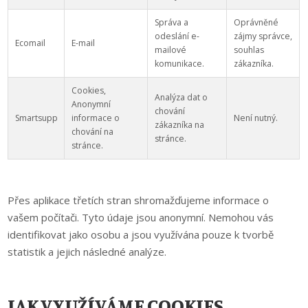
Správa a
Oprávněné
odeslání e-
zájmy správce,
Ecomail
E-mail
mailové
souhlas
komunikace.
zákazníka.
Cookies,
Analýza dat o
Anonymní
chování
Smartsupp
informace o
Není nutný.
zákazníka na
chování na
stránce.
stránce.
Přes aplikace třetích stran shromažďujeme informace o
vašem počítači. Tyto údaje jsou anonymní. Nemohou vás
identifikovat jako osobu a jsou využívána pouze k tvorbě
statistik a jejich následné analýze.
JAK VYUŽÍVÁME COOKIES