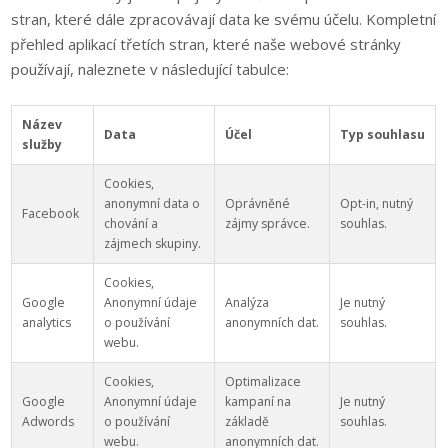
stran, které dále zpracovávají data ke svému účelu. Kompletní
přehled aplikací třetích stran, které naše webové stránky
používají, naleznete v následující tabulce:
Název
Data
Účel
Typ souhlasu
služby
Cookies,
anonymní data o
Oprávněné
Opt-in, nutný
Facebook
chování a
zájmy správce.
souhlas.
zájmech skupiny.
Cookies,
Google
Anonymní údaje
Analýza
Je nutný
analytics
o používání
anonymních dat.
souhlas.
webu.
Cookies,
Optimalizace
Google
Anonymní údaje
kampaní na
Je nutný
Adwords
o používání
základě
souhlas.
webu.
anonymních dat.