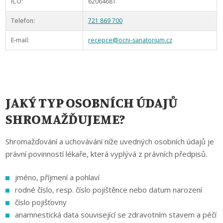
IČO:
62064681
Telefon:
721 869 700
E-mail:
recepce@ocni-sanatorium.cz
JAKÝ TYP OSOBNÍCH ÚDAJŮ
SHROMAŽĎUJEME?
Shromažďování a uchovávání níže uvedných osobních údajů je
právní povinností lékaře, která vyplývá z právních předpisů.
jméno, příjmení a pohlaví
rodné číslo, resp. číslo pojištěnce nebo datum narození
číslo pojišťovny
anamnestická data související se zdravotním stavem a péčí